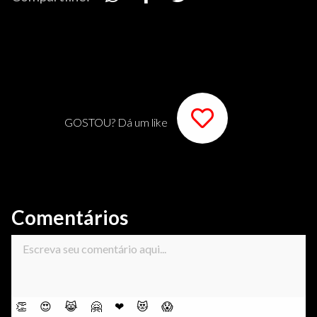
GOSTOU? Dá um like
Comentários
👏
😍
😹
🤗
❤
😻
😱