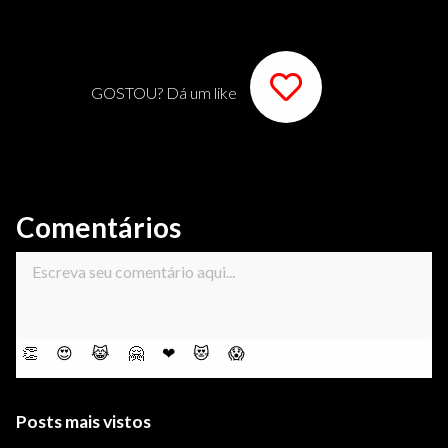
GOSTOU? Dá um like
Comentários
👏
😍
😹
🤗
❤
😻
😱
Posts mais vistos