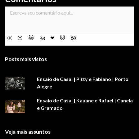
👏
😍
😹
🤗
❤
😻
😱
Posts mais vistos
Ensaio de Casal | Pitty e Fabiano | Porto
Alegre
Ensaio de Casal | Kauane e Rafael | Canela
e Gramado
Veja mais assuntos