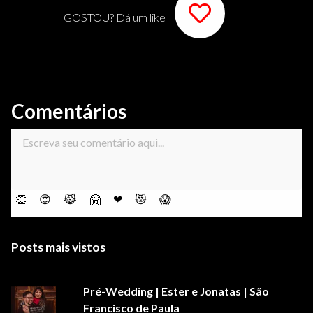
GOSTOU? Dá um like
Comentários
👏
😍
😹
🤗
❤
😻
😱
Posts mais vistos
Pré-Wedding | Ester e Jonatas | São
Francisco de Paula