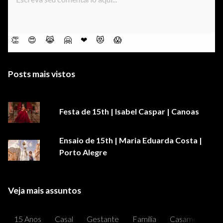
👏
😍
😹
🤗
❤
😻
😱
Posts mais vistos
Festa de 15th | Isabel Caspar | Canoas
Ensaio de 15th | Maria Eduarda Costa |
Porto Alegre
Veja mais assuntos
15 Anos
Casal
Gestante
Família
Casamentos