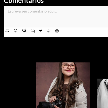
Comentários
👏
😍
😹
🤗
❤
😻
😱