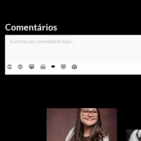
Comentários
👏
😍
😹
🤗
❤
😻
😱