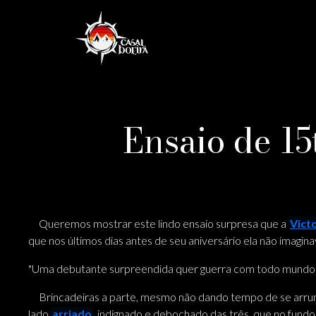
Ensaio de 15
Queremos mostrar este lindo ensaio surpresa que a
Vict
que nos últimos dias antes de seu aniversário ela não imaginav
"Uma debutante surpreendida quer guerra com todo mundo
Brincadeiras a parte, mesmo não dando tempo de se arrum
lado
arriado
, indignado e debochado das três, que no fundo f