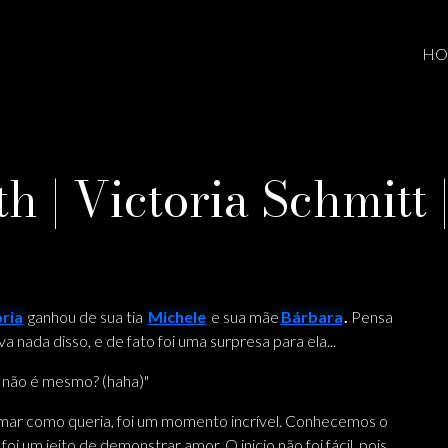
HO
th | Victoria Schmitt 
oria
ganhou de sua tia
Michele
e sua mãe
Bárbara
.
Pensa
a nada disso, e de fato foi uma surpresa para ela...
 não é mesmo? (haha)"
ar como queria, foi um momento incrível. Conhecemos o
oi um jeito de demonstrar amor. O inicio não foi fácil, pois