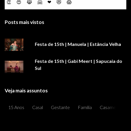
👏
😍
😹
🤗
❤
😻
😱
Posts mais vistos
Festa de 15th | Manuela | Estância Velha
Festa de 15th | Gabi Meert | Sapucaia do
Sul
Veja mais assuntos
15 Anos
Casal
Gestante
Família
Casamentos