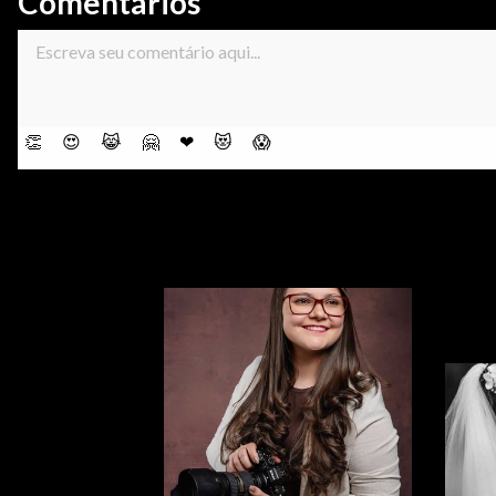
Comentários
👏
😍
😹
🤗
❤
😻
😱