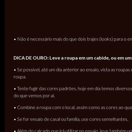
• Não é necessário mais do que dois trajes (looks) para o en
DICA DE OURO: Leve a roupa em um cabide, ou em um lo
• Se possível, até um dia anterior ao ensaio, vista as roup
roupa.
• Tente fugir das cores padrões, hoje em dia temos diverso
do que vemos por aí.
• Combine a roupa com o local, assim como as cores ao qual ir
• Se for ensaio de casal ou família, use cores semelhantes.
• Além do calçado que irá utilizar no ensaio, leve também u