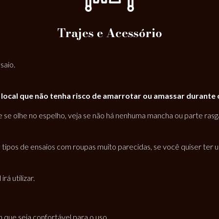
Trajes e Acessório
saio.
cal que não tenha risco de amarrotar ou amassar durante o t
as e se olhe no espelho, veja se não há nenhuma mancha ou parte ras
s tipos de ensaios com roupas muito parecidas, se você quiser ter
á utilizar.
m que seja confortável para o uso.