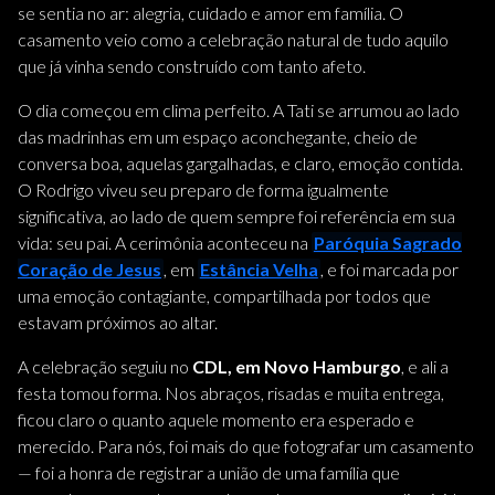
se sentia no ar: alegria, cuidado e amor em família. O
casamento veio como a celebração natural de tudo aquilo
que já vinha sendo construído com tanto afeto.
O dia começou em clima perfeito. A Tati se arrumou ao lado
das madrinhas em um espaço aconchegante, cheio de
conversa boa, aquelas gargalhadas, e claro, emoção contida.
O Rodrigo viveu seu preparo de forma igualmente
significativa, ao lado de quem sempre foi referência em sua
vida: seu pai. A cerimônia aconteceu na
Paróquia Sagrado
Coração de Jesus
, em
Estância Velha
, e foi marcada por
uma emoção contagiante, compartilhada por todos que
estavam próximos ao altar.
A celebração seguiu no
CDL, em Novo Hamburgo
, e ali a
festa tomou forma. Nos abraços, risadas e muita entrega,
ficou claro o quanto aquele momento era esperado e
merecido. Para nós, foi mais do que fotografar um casamento
— foi a honra de registrar a união de uma família que