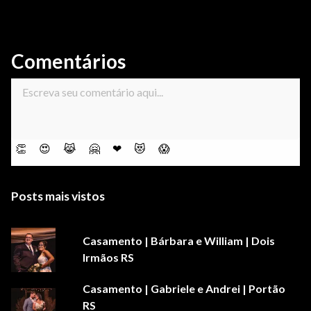
Comentários
👏
😍
😹
🤗
❤
😻
😱
Posts mais vistos
Casamento | Bárbara e William | Dois
Irmãos RS
Casamento | Gabriele e Andrei | Portão
RS